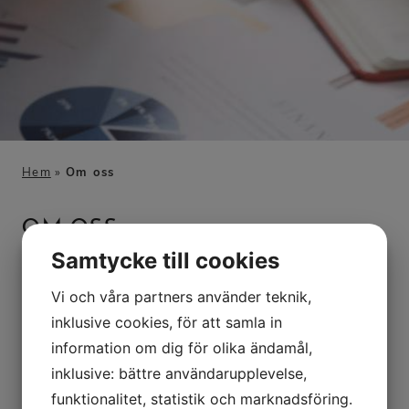
Hem
»
Om oss
OM OSS
Samtycke till cookies
Vi och våra partners använder teknik,
ABEL Gruppen Sverige AB startades
inklusive cookies, för att samla in
1979, och erbjuder elkonsulttjänster
information om dig för olika ändamål,
inom industriell elektroteknik från
inklusive: bättre användarupplevelse,
projektering och förstudie till besiktning
funktionalitet, statistik och marknadsföring.